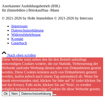
Anerkannter Ausbildungsbetrieb (IHK)
für (Immobilien-) Bürokauffrau -Mann
© 2021-2026 by Heße Immobilien © 2021-2026 by Intercura
Impressum
Datenschutzerklärung
Widerrufsbelehrung
Kontakt
Gästebuch
Nach oben scrollen
Diese Website nutzt neben den für den Betrieb unbedingt
notwendigen Cookies weitere, die zur Statistik, Verbesserung der
Webseite und/oder Werbung dienen oder von Drittanbietern gesetzt
werden. Diese Cookies könnten auch von Drittanbietern genutzt
werden, laufen jedoch nach einem Tag automatisch ab. Wenn Sie
damit einverstanden sind, klicken Sie bitte auf 'Ja' (oder klicken Sie
auf das Kreuz). Falls nicht, klicken Sie auf 'Nein', es werden
lediglich technisch notwendige Cookies für diese Webseite gesetzt.
Ok
Nein
Datenschutzerklärung