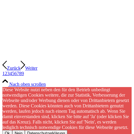
Zurück
Weiter
1
2
3
4
5
6
7
8
9
Nach oben scrollen
Diese Website nutzt neben den für den Betrieb unbedingt
notwendigen Cookies weitere, die zur Statistik, Verbesserung der
Webseite und/oder Werbung dienen oder von Drittanbietern gesetzt
werden. Diese Cookies könnten auch von Drittanbietern genutzt
werden, laufen jedoch nach einem Tag automatisch ab. Wenn Sie
damit einverstanden sind, klicken Sie bitte auf 'Ja' (oder klicken Sie
auf das Kreuz). Falls nicht, klicken Sie auf 'Nein', es werden
lediglich technisch notwendige Cookies für diese Webseite gesetzt.
Ok
Nein
Datenschutzerklärung