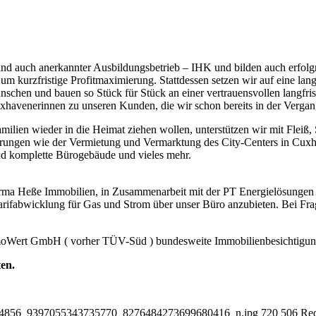
sind auch anerkannter Ausbildungsbetrieb – IHK und bilden auch erfol
 um kurzfristige Profitmaximierung. Stattdessen setzen wir auf eine lan
chen und bauen so Stück für Stück an einer vertrauensvollen langfri
avenerinnen zu unseren Kunden, die wir schon bereits in der Vergang
ilien wieder in die Heimat ziehen wollen, unterstützen wir mit Fleiß, 
ungen wie der Vermietung und Vermarktung des City-Centers in Cuxhav
und komplette Bürogebäude und vieles mehr.
e Firma Heße Immobilien, in Zusammenarbeit mit der PT Energielösunge
rifabwicklung für Gas und Strom über unser Büro anzubieten. Bei Frag
mmoWert GmbH ( vorher TÜV-Süd ) bundesweite Immobilienbesichtigun
ten.
72784856_9397055343735770_8276484273699680416_n.jpg
720
506
Red