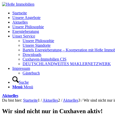
Startseite
Unsere Angebote
Aktuelles
Unsere Philosophie
Energieberatung
Unser Service
Unsere Philosophie
Unsere Standorte
Bartels Energieberatung – Koorperation mit Heße Immob
Downloads
Cuxhaven-Immobilien CIS
DEUTSCHLANDWEITES MAKLERNETZWERK
Impressum
Gästebuch
Suche
Menü
Menü
Aktuelles
Du bist hier:
Startseite
1
/
Aktuelles
2
/
Aktuelles
3
/
Wir sind nicht nur 
Wir sind nicht nur in Cuxhaven aktiv!