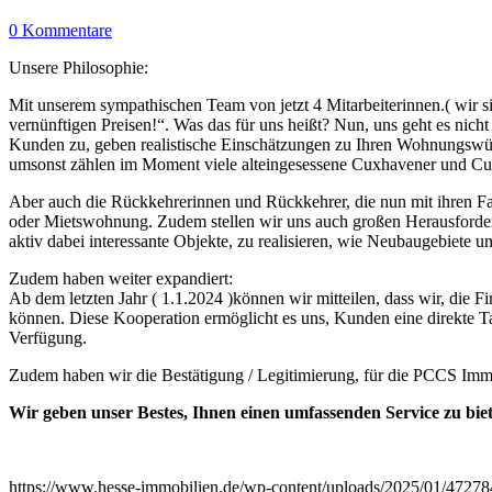
0 Kommentare
Unsere Philosophie:
Mit unserem sympathischen Team von jetzt 4 Mitarbeiterinnen.( wir 
vernünftigen Preisen!“. Was das für uns heißt? Nun, uns geht es nicht
Kunden zu, geben realistische Einschätzungen zu Ihren Wohnungswüns
umsonst zählen im Moment viele alteingesessene Cuxhavener und Cuxh
Aber auch die Rückkehrerinnen und Rückkehrer, die nun mit ihren Fam
oder Mietswohnung. Zudem stellen wir uns auch großen Herausforder
aktiv dabei interessante Objekte, zu realisieren, wie Neubaugebiete 
Zudem haben weiter expandiert:
Ab dem letzten Jahr ( 1.1.2024 )können wir mitteilen, dass wir, di
können. Diese Kooperation ermöglicht es uns, Kunden eine direkte Ta
Verfügung.
Zudem haben wir die Bestätigung / Legitimierung, für die PCCS I
Wir geben unser Bestes, Ihnen einen umfassenden Service zu bie
https://www.hesse-immobilien.de/wp-content/uploads/2025/01/4