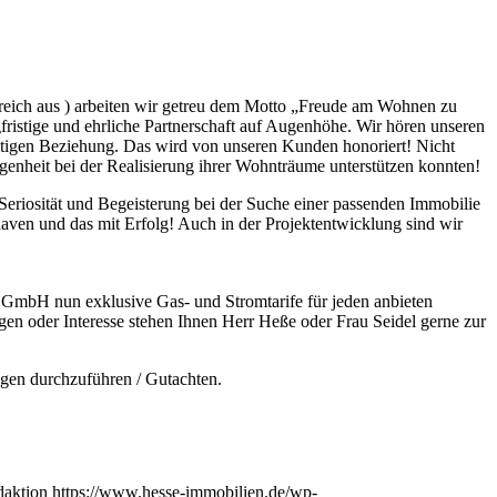
greich aus ) arbeiten wir getreu dem Motto „Freude am Wohnen zu
gfristige und ehrliche Partnerschaft auf Augenhöhe. Wir hören unseren
stigen Beziehung. Das wird von unseren Kunden honoriert! Nicht
enheit bei der Realisierung ihrer Wohnträume unterstützen konnten!
Seriosität und Begeisterung bei der Suche einer passenden Immobilie
en und das mit Erfolg! Auch in der Projektentwicklung sind wir
n GmbH nun exklusive Gas- und Stromtarife für jeden anbieten
en oder Interesse stehen Ihnen Herr Heße oder Frau Seidel gerne zur
gen durchzuführen / Gutachten.
aktion
https://www.hesse-immobilien.de/wp-